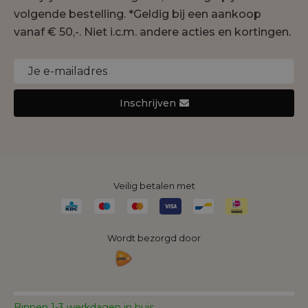
Gustav
volgende bestelling. *Geldig bij een aankoop
Duurzaamheid
Jansen Amsterdam
vanaf € 50,-. Niet i.c.m. andere acties en kortingen.
Cookie statement
Joseph Ribkoff
Monari
Nukus
Inschrijven
Rino&Pelle
Yaya
Veilig betalen met
Wordt bezorgd door
Binnen 1-3 werkdagen in huis