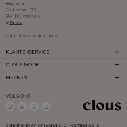
Waalwijk
Grotestraat 178,
5141 HD Waalwijk
Route
Contact en openingstijden
KLANTENSERVICE
Veelgestelde vragen
CLOUS MODE
Retourneren
Over ons
MERKEN
Betalen
Herroeping
Bezorgen
Aaiko
Vacatures
VOLG ONS
Accentil
Personal shopper
Amaya Amsterdam
Membership
co'couture
Contact
Geisha
Schrijf je in en ontvang €10,- korting op je
Onze winkels