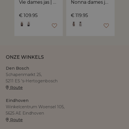
Vie dames jas | korte faux fur
Nonna dames jas | lange faux fur
€ 109.95
€ 119.95
€ 
ONZE WINKELS
Den Bosch
Schapenmarkt 25,
5211 ES 's-Hertogenbosch
Route
Eindhoven
Winkelcentrum Woensel 105,
5625 AE Eindhoven
Route