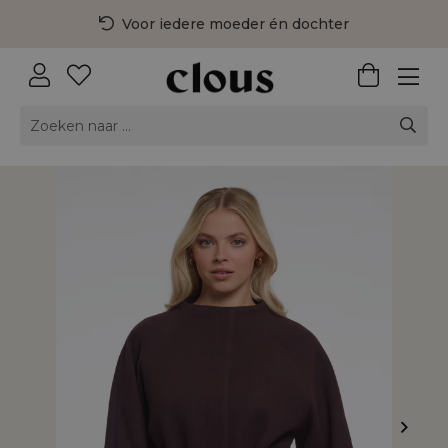
Voor iedere moeder én dochter
3 fysieke winkels in Nederland
Gratis bezorging vanaf €75,-