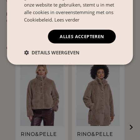
Volg altijd het waslabel in het kledingstuk.
onze website te gebruiken, stemt u in met
alle cookies in overeenstemming met ons
Product Nr.
Cookiebeleid.
Lees verder
Cornelia.7002611
ALLES ACCEPTEREN
Gerelateerde producten
DETAILS WEERGEVEN
RINO&PELLE
RINO&PELLE
R