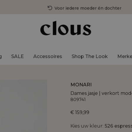
Voor iedere moeder én dochter
3 fysieke winkels in Nederland
Gratis bezorging vanaf €75,-
g
SALE
Accessoires
Shop The Look
Merk
MONARI
Dames jasje | verkort mod
809741
€ 159,99
Kies uw kleur:
526 espress