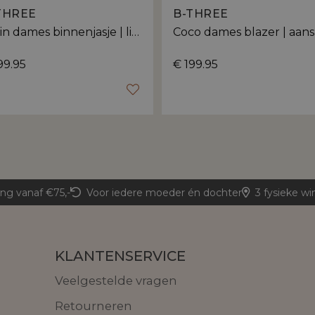
THREE
B-THREE
Karin dames binnenjasje | licht getailleerde pasvorm
99.95
€ 199.95
ing vanaf €75,-
Voor iedere moeder én dochter
3 fysieke wi
KLANTENSERVICE
Veelgestelde vragen
Retourneren