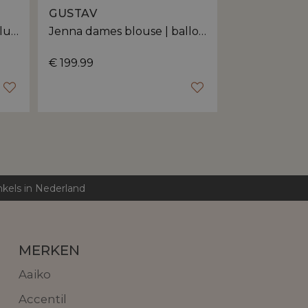
GUSTAV
GUSTAV
Coco dames blazer | aansluitende pasvorm
Jenna dames blouse | ballonmouwen
€ 199.99
€ 259.99
nkels in Nederland
MERKEN
Aaiko
Accentil