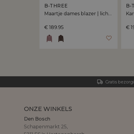
B-THREE
B-
Maartje dames blazer | licht getailleerde pasvorm
€ 189.95
€ 1
Gratis bezorg
ONZE WINKELS
Den Bosch
Schapenmarkt 25,