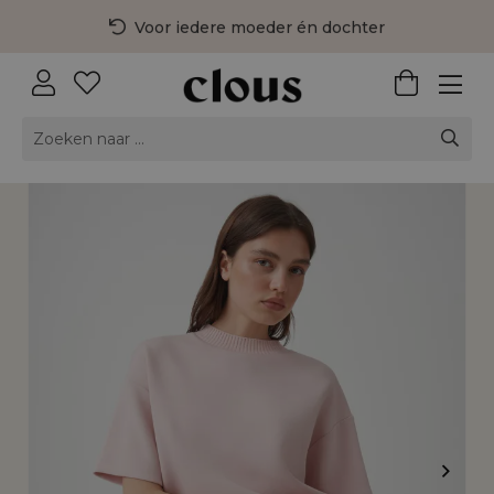
Voor iedere moeder én dochter
3 fysieke winkels in Nederland
Gratis bezorging vanaf €75,-