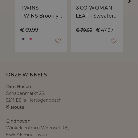
TWINS
&CO WOMAN
O
TWINS Brooklyn dames sweater | korte mouw
LEAF – Sweater van &Co Woman met leaf artwork op de voorkant
€ 69.99
€ 47.97
€ 
€ 79.95
ONZE WINKELS
Den Bosch
Schapenmarkt 25,
5211 ES 's-Hertogenbosch
Route
Eindhoven
Winkelcentrum Woensel 105,
5625 AE Eindhoven