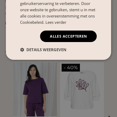
Verzorgingsinstructies
gebruikerservaring te verbeteren. Door
Fijne was tot 30°C. Niet bleken, niet geschikt voor de
onze website te gebruiken, stemt u in met
droger, lauw strijken en niet chemisch reinigen.
alle cookies in overeenstemming met ons
Cookiebeleid.
Lees verder
Product Nr.
10601714362451
ALLES ACCEPTEREN
DETAILS WEERGEVEN
Gerelateerde producten
- 40%