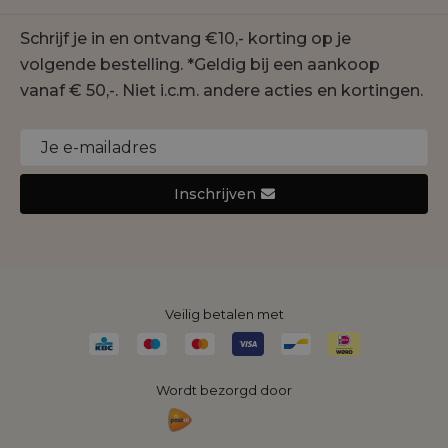
Contact
Geisha
Schrijf je in en ontvang €10,- korting op je
Onze winkels
Gustav
volgende bestelling. *Geldig bij een aankoop
Duurzaamheid
Jansen Amsterdam
vanaf € 50,-. Niet i.c.m. andere acties en kortingen.
Cookie statement
Joseph Ribkoff
Monari
Nukus
Inschrijven
Rino&Pelle
Yaya
Veilig betalen met
Wordt bezorgd door