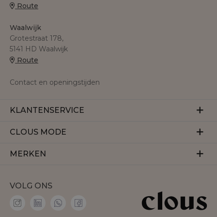
Route
Waalwijk
Grotestraat 178,
5141 HD Waalwijk
Route
Contact en openingstijden
KLANTENSERVICE
Veelgestelde vragen
CLOUS MODE
Retourneren
Over ons
MERKEN
Betalen
Herroeping
Bezorgen
Aaiko
Vacatures
VOLG ONS
Accentil
Personal shopper
Amaya Amsterdam
Membership
co'couture