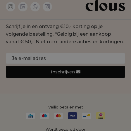
Personal shopper
Amaya Amsterdam
Membership
co'couture
Contact
Geisha
Schrijf je in en ontvang €10,- korting op je
Onze winkels
Gustav
volgende bestelling. *Geldig bij een aankoop
Duurzaamheid
Jansen Amsterdam
vanaf € 50,-. Niet i.c.m. andere acties en kortingen.
Cookie statement
Joseph Ribkoff
Monari
Nukus
Inschrijven
Rino&Pelle
Yaya
Veilig betalen met
Wordt bezorgd door