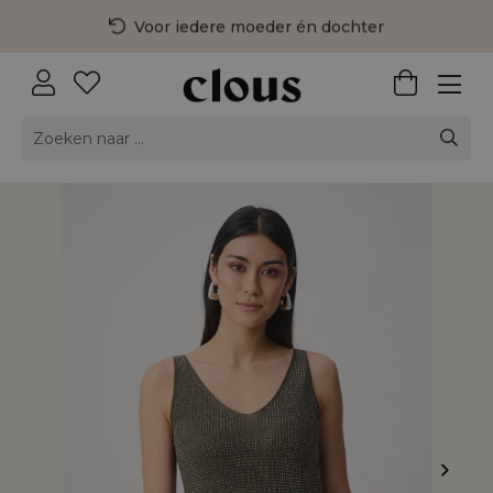
Voor iedere moeder én dochter
3 fysieke winkels in Nederland
Gratis bezorging vanaf €75,-