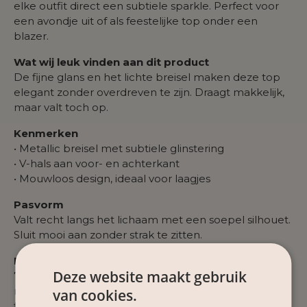
elke outfit direct een subtiele sparkle. Perfect voor
een avondje uit of als feestelijke top onder een
blazer.
Wat wij leuk vinden aan dit product
De fijne glans en het lichte breisel maken deze top
elegant zonder overdreven te zijn. Draagt makkelijk,
maar valt toch op.
Kenmerken
• Metallic breisel met subtiele glinstering
• V-hals aan voor- en achterkant
• Mouwloos design, ideaal voor laagjes
Pasvorm
Valt recht langs het lichaam met een soepel silhouet.
Sluit mooi aan zonder strak te zitten.
Materiaal
Deze website maakt gebruik
75% viscose rayon, 25% polyester. Zacht en ademend
met een lichte stretch en een verfijnde metallic
van cookies.
finish.