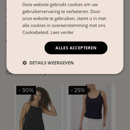
Deze website gebruikt cookies om uw
Verzorgingsinstructies
gebruikerservaring te verbeteren. Door
Binnenstebuiten handwassen in koud water met
onze website te gebruiken, stemt u in met
gelijke kleuren. Liggend laten drogen. Strijken op
alle cookies in overeenstemming met ons
lage temperatuur indien nodig.
Cookiebeleid.
Lees verder
Product Nr.
252915F26
ALLES ACCEPTEREN
DETAILS WEERGEVEN
Gerelateerde producten
- 30%
- 25%