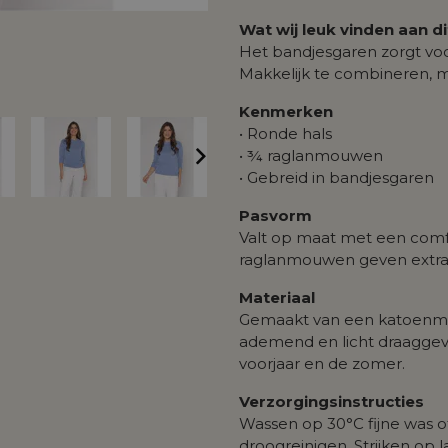
Wat wij leuk vinden aan d
Het bandjesgaren zorgt voo
Makkelijk te combineren, m
Kenmerken
• Ronde hals
• ¾ raglanmouwen
• Gebreid in bandjesgaren
Pasvorm
Valt op maat met een comfor
raglanmouwen geven extra b
Materiaal
Gemaakt van een katoenmix
ademend en licht draaggevo
voorjaar en de zomer.
Verzorgingsinstructies
Wassen op 30°C fijne was of
droogreinigen. Strijken op 