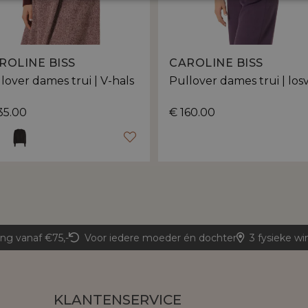
ROLINE BISS
CAROLINE BISS
lover dames trui | V-hals
35.00
€ 160.00
ing vanaf €75,-
Voor iedere moeder én dochter
3 fysieke wi
KLANTENSERVICE