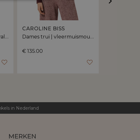
CAROLINE BISS
CAROLINE 
Pullover dames trui | losvallende pasvorm
Dames trui | vleermuismouwen met breistructuur
€ 135.00
€ 160.00
nkels in Nederland
MERKEN