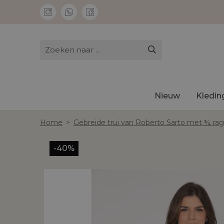
Nieuw
Kledin
Home
>
Gebreide trui van Roberto Sarto met ¾ r
-40%