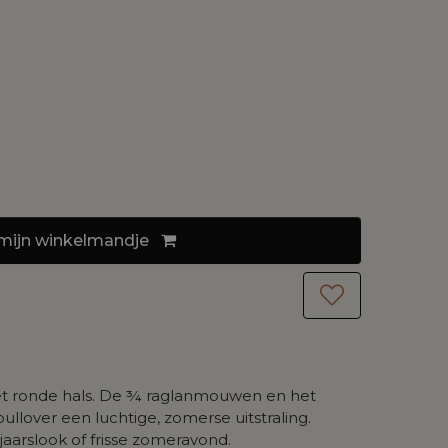
mijn
winkelmandje
et ronde hals. De ¾ raglanmouwen en het
llover een luchtige, zomerse uitstraling.
jaarslook of frisse zomeravond.