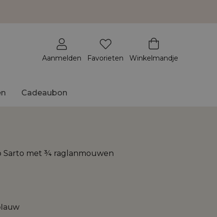
Aanmelden
Favorieten
Winkelmandje
en
Cadeaubon
to Sarto met ¾ raglanmouwen
blauw