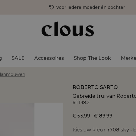
Voor iedere moeder én dochter
3 fysieke winkels in Nederland
Gratis bezorging vanaf €75,-
g
SALE
Accessoires
Shop The Look
Merk
aglanmouwen
ROBERTO SARTO
Gebreide trui van Rober
611198.2
€ 53,99
€ 89,99
Kies uw kleur:
r708 sky - 