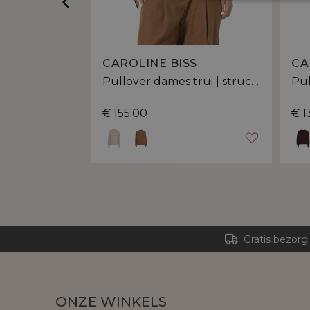
SS
CAROLINE BISS
CA
Pullover dames | kimonomouwen en open kraag
Pullover dames trui | structuurmotief
Pul
€ 155.00
€ 1
Gratis bezorg
ONZE WINKELS