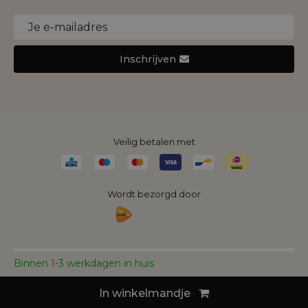
Joseph Ribkoff
Monari
Nukus
Inschrijven
Rino&Pelle
Yaya
Veilig betalen met
Wordt bezorgd door
Binnen 1-3 werkdagen in huis
Tilroy
Copyright © 2026. All Rights Reserved | Powered by
Privacybeleid
Algemene voorwaarden
Disclaimer
In
winkelmandje