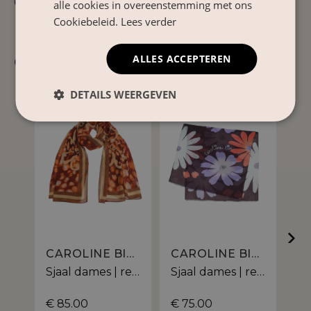
61800 4039
alle cookies in overeenstemming met ons
Cookiebeleid.
Lees verder
ALLES ACCEPTEREN
Gerelateerde producten
DETAILS WEERGEVEN
CAROLINE BISS
CAROLINE BISS
Sjaal dames | rechthoekig dessin
Sjaal dames | rechthoekig bloemendessin
€ 85.00
€ 75.00
€ 