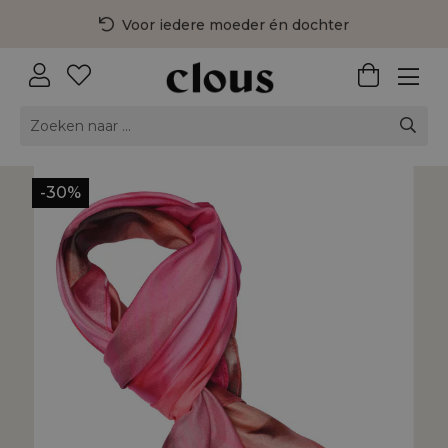
Voor iedere moeder én dochter
3 fysieke winkels in Nederland
Gratis bezorging vanaf €75,-
-30%