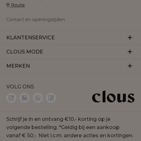
Route
Contact en openingstijden
KLANTENSERVICE
Veelgestelde vragen
CLOUS MODE
Retourneren
Over ons
MERKEN
Betalen
Herroeping
Bezorgen
Aaiko
Vacatures
VOLG ONS
Accentil
Personal shopper
Amaya Amsterdam
Membership
co'couture
Contact
Geisha
Schrijf je in en ontvang €10,- korting op je
Onze winkels
Gustav
volgende bestelling. *Geldig bij een aankoop
Duurzaamheid
Jansen Amsterdam
vanaf € 50,-. Niet i.c.m. andere acties en kortingen.
Cookie statement