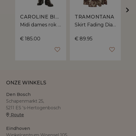
CAROLINE BISS
TRAMONTANA
Midi dames rok | uitlopende pasvorm
Skirt Fading Diamonds dames rok | soepelvallende pasvorm
€ 185.00
€ 89.95
€ 
ONZE WINKELS
Den Bosch
Schapenmarkt 25,
5211 ES 's-Hertogenbosch
Route
Eindhoven
Winkelcentrum Woensel 105,