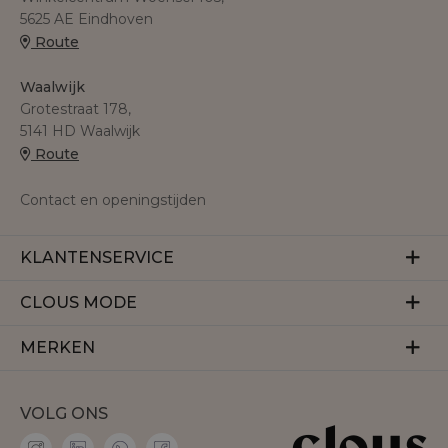
5625 AE Eindhoven
Route
Waalwijk
Grotestraat 178,
5141 HD Waalwijk
Route
Contact en openingstijden
KLANTENSERVICE
Veelgestelde vragen
CLOUS MODE
Retourneren
Over ons
MERKEN
Betalen
Herroeping
Bezorgen
Aaiko
Vacatures
VOLG ONS
Accentil
Personal shopper
Amaya Amsterdam