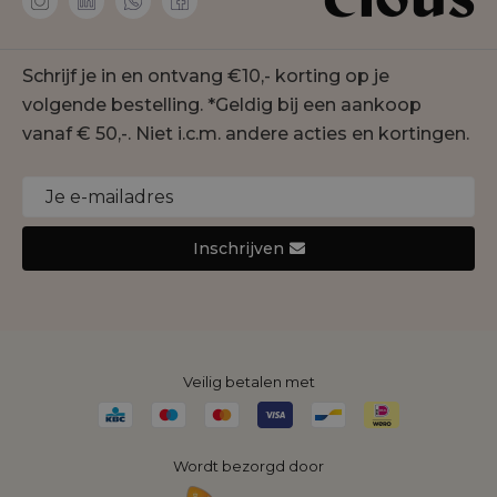
Membership
co'couture
Contact
Geisha
Schrijf je in en ontvang €10,- korting op je
Onze winkels
Gustav
volgende bestelling. *Geldig bij een aankoop
Duurzaamheid
Jansen Amsterdam
vanaf € 50,-. Niet i.c.m. andere acties en kortingen.
Cookie statement
Joseph Ribkoff
Monari
Nukus
Inschrijven
Rino&Pelle
Yaya
Veilig betalen met
Wordt bezorgd door