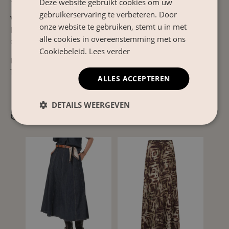
Deze website gebruikt cookies om uw
gebruikerservaring te verbeteren. Door
Verzorgingsinstructies
onze website te gebruiken, stemt u in met
Binnenstebuiten wassen op 30°C. Niet bleken of in
alle cookies in overeenstemming met ons
de droger. Strijken op lage temperatuur.
Cookiebeleid.
Lees verder
Product Nr.
10508853
ALLES ACCEPTEREN
DETAILS WEERGEVEN
Gerelateerde producten
- 