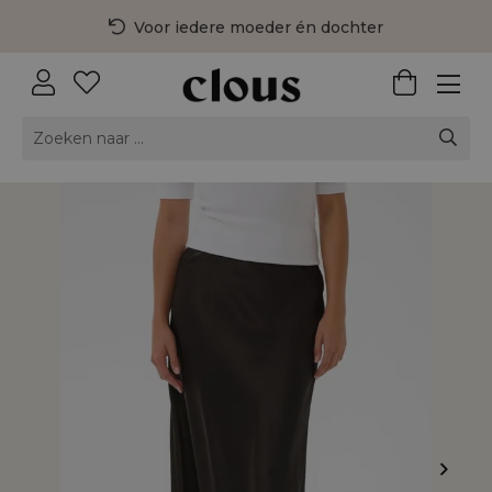
Voor iedere moeder én dochter
3 fysieke winkels in Nederland
Gratis bezorging vanaf €75,-