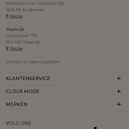
Winkelcentrum Woensel 105,
5625 AE Eindhoven
Route
Waalwijk
Grotestraat 178,
5141 HD Waalwijk
Route
Contact en openingstijden
KLANTENSERVICE
Veelgestelde vragen
CLOUS MODE
Retourneren
Over ons
MERKEN
Betalen
Herroeping
Bezorgen
Aaiko
Vacatures
VOLG ONS
Accentil
Personal shopper