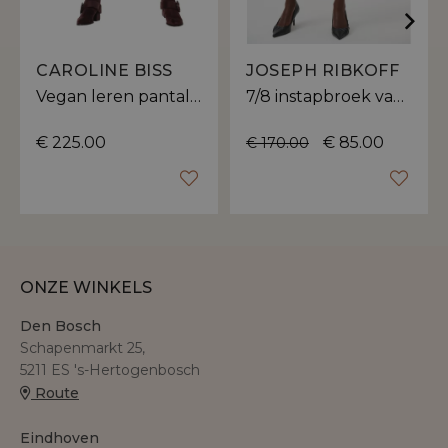
CAROLINE BISS
JOSEPH RIBKOFF
Vegan leren pantalon dames | 7/8 rechte pasvorm
7/8 instapbroek van Joseph Ribkoff met brede elastische tailleband
€ 225.00
€ 85.00
€ 170.00
ONZE WINKELS
Den Bosch
Schapenmarkt 25,
5211 ES 's-Hertogenbosch
Route
Eindhoven