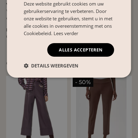
Deze website gebruikt cookies om uw
Verzorgingsinstructies
gebruikerservaring te verbeteren. Door
Wassen op 30°C met een fijnwasprogramma. Niet in
de droger om de pasvorm en details te behouden.
onze website te gebruiken, stemt u in met
alle cookies in overeenstemming met ons
Product Nr.
Cookiebeleid.
Lees verder
61015-6793
ALLES ACCEPTEREN
Gerelateerde producten
DETAILS WEERGEVEN
- 50%