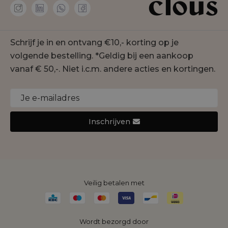
Amaya Amsterdam
Membership
co'couture
Contact
Geisha
Schrijf je in en ontvang €10,- korting op je
Onze winkels
Gustav
volgende bestelling. *Geldig bij een aankoop
Duurzaamheid
Jansen Amsterdam
vanaf € 50,-. Niet i.c.m. andere acties en kortingen.
Cookie statement
Joseph Ribkoff
Monari
Nukus
Inschrijven
Rino&Pelle
Yaya
Veilig betalen met
Wordt bezorgd door