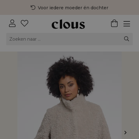
Voor iedere moeder én dochter
3 fysieke winkels in Nederland
Gratis bezorging vanaf €75,-