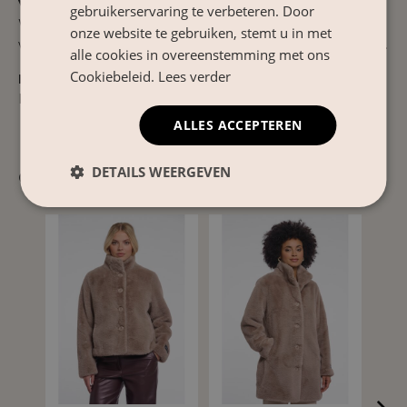
Verzorgingsinstructies
gebruikerservaring te verbeteren. Door
Wassen op 30°C bonte was, niet bleken, niet in de
onze website te gebruiken, stemt u in met
wasdroger drogen, niet strijken en niet droogreinigen.
alle cookies in overeenstemming met ons
Cookiebeleid.
Lees verder
Product Nr.
Kion.7002611
ALLES ACCEPTEREN
DETAILS WEERGEVEN
Gerelateerde producten