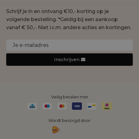
Contact
Geisha
Schrijf je in en ontvang €10,- korting op je
Onze winkels
Gustav
volgende bestelling. *Geldig bij een aankoop
Duurzaamheid
Jansen Amsterdam
vanaf € 50,-. Niet i.c.m. andere acties en kortingen.
Cookie statement
Joseph Ribkoff
Monari
Nukus
Inschrijven
Rino&Pelle
Yaya
Veilig betalen met
Wordt bezorgd door