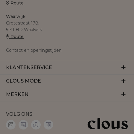
Route
Waalwijk
Grotestraat 178,
5141 HD Waalwijk
Route
Contact en openingstijden
KLANTENSERVICE
Veelgestelde vragen
CLOUS MODE
Retourneren
Over ons
MERKEN
Betalen
Herroeping
Bezorgen
Aaiko
Vacatures
VOLG ONS
Accentil
Personal shopper
Amaya Amsterdam
Membership
co'couture