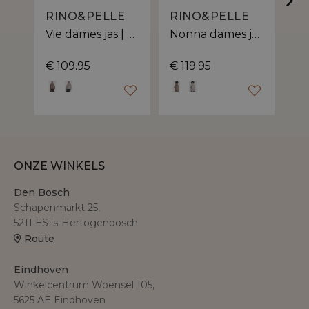
RINO&PELLE
RINO&PELLE
R
Vie dames jas | korte faux fur
Nonna dames jas | lange faux fur
€ 109.95
€ 119.95
€ 
ONZE WINKELS
Den Bosch
Schapenmarkt 25,
5211 ES 's-Hertogenbosch
Route
Eindhoven
Winkelcentrum Woensel 105,
5625 AE Eindhoven