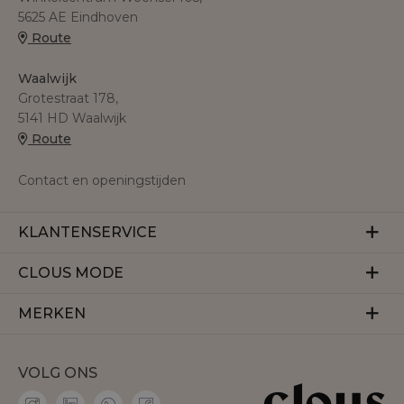
5625 AE Eindhoven
Route
Waalwijk
Grotestraat 178,
5141 HD Waalwijk
Route
Contact en openingstijden
KLANTENSERVICE
Veelgestelde vragen
CLOUS MODE
Retourneren
Over ons
MERKEN
Betalen
Herroeping
Bezorgen
Aaiko
Vacatures
VOLG ONS
Accentil
Personal shopper
Amaya Amsterdam