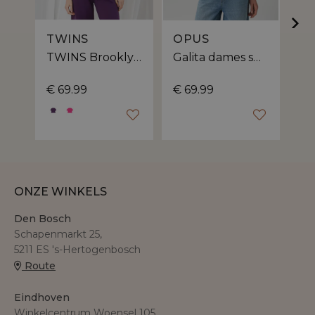
TWINS
OPUS
O
TWINS Brooklyn dames sweater | korte mouw
Galita dames sweatshirt | losse pasvorm
€ 69.99
€ 69.99
€ 
ONZE WINKELS
Den Bosch
Schapenmarkt 25,
5211 ES 's-Hertogenbosch
Route
Eindhoven
Winkelcentrum Woensel 105,