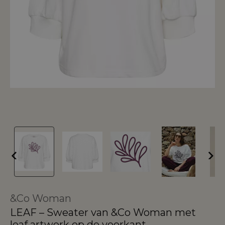
&Co Woman
LEAF – Sweater van &Co Woman met
leaf artwork op de voorkant