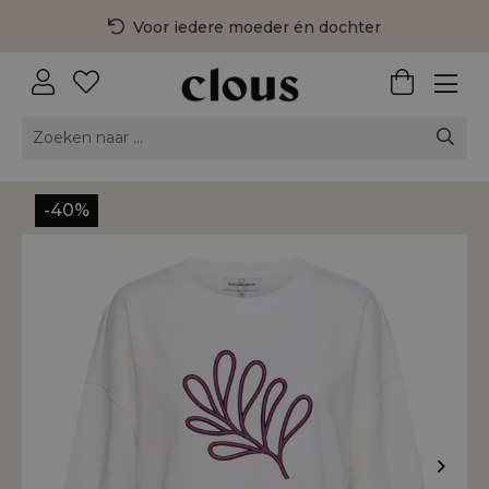
Voor iedere moeder én dochter
3 fysieke winkels in Nederland
Gratis bezorging vanaf €75,-
-40%