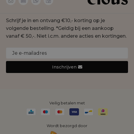
Membership
co'couture
Contact
Geisha
Schrijf je in en ontvang €10,- korting op je
Onze winkels
Gustav
volgende bestelling. *Geldig bij een aankoop
Duurzaamheid
Jansen Amsterdam
vanaf € 50,-. Niet i.c.m. andere acties en kortingen.
Cookie statement
Joseph Ribkoff
Monari
Nukus
Inschrijven
Rino&Pelle
Yaya
Veilig betalen met
Wordt bezorgd door