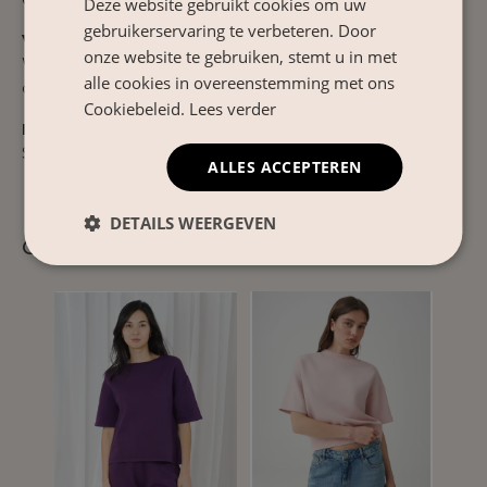
Deze website gebruikt cookies om uw
gebruikerservaring te verbeteren. Door
Verzorgingsinstructies
onze website te gebruiken, stemt u in met
Wassen op 30°C fijnwas. Niet bleken, niet in de
alle cookies in overeenstemming met ons
droger en strijken op lage temperatuur.
Cookiebeleid.
Lees verder
Product Nr.
SW136
ALLES ACCEPTEREN
DETAILS WEERGEVEN
Gerelateerde producten