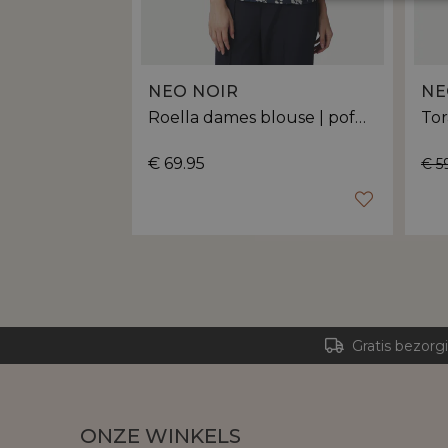
NEO NOIR
NE
Roella dames blouse | pofmouwen
€ 69.95
€ 5
Gratis bezorg
ONZE WINKELS