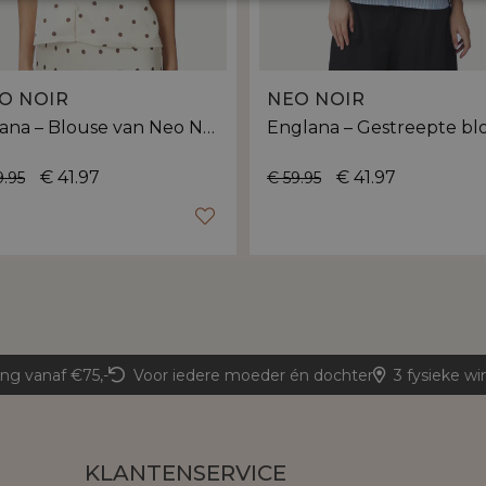
O NOIR
NEO NOIR
Torana – Blouse van Neo Noir met polkadot print
€ 41.97
€ 41.97
9.95
€ 59.95
ing vanaf €75,-
Voor iedere moeder én dochter
3 fysieke wi
KLANTENSERVICE