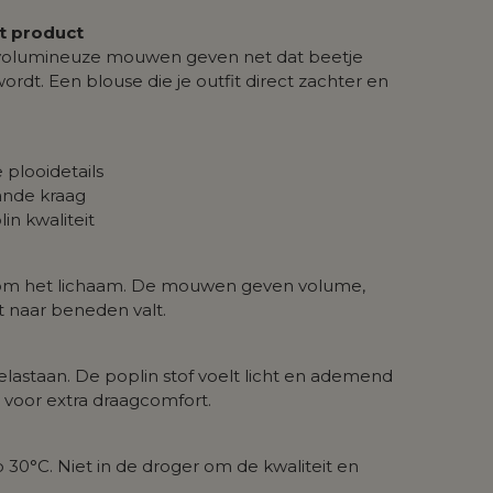
it product
 volumineuze mouwen geven net dat beetje
ordt. Een blouse die je outfit direct zachter en
plooidetails
aande kraag
in kwaliteit
l om het lichaam. De mouwen geven volume,
t naar beneden valt.
elastaan. De poplin stof voelt licht en ademend
 voor extra draagcomfort.
30°C. Niet in de droger om de kwaliteit en