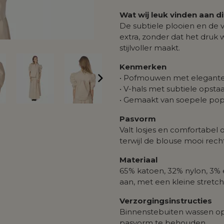
Wat wij leuk vinden aan d
De subtiele plooien en de
extra, zonder dat het druk w
stijlvoller maakt.
Kenmerken
• Pofmouwen met elegante 
• V-hals met subtiele opst
• Gemaakt van soepele popl
Pasvorm
Valt losjes en comfortabe
terwijl de blouse mooi rech
Materiaal
65% katoen, 32% nylon, 3% 
aan, met een kleine stretch
Verzorgingsinstructies
Binnenstebuiten wassen op 
pasvorm te behouden.