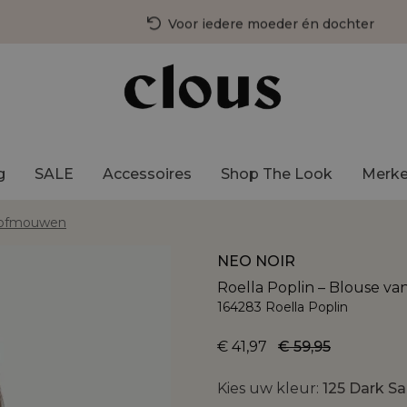
Voor iedere moeder én dochter
3 fysieke winkels in Nederland
Gratis bezorging vanaf €75,-
g
SALE
Accessoires
Shop The Look
Merk
 pofmouwen
NEO NOIR
Roella Poplin – Blouse 
164283 Roella Poplin
€ 41,97
€ 59,95
Kies uw kleur:
125 Dark Sa