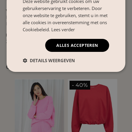
Deze website gebruikt cookies om uw
gebruikerservaring te verbeteren. Door
Verzorgingsinstructies
onze website te gebruiken, stemt u in met
Binnenstebuiten met de hand wassen in koud water.
alle cookies in overeenstemming met ons
Hangend laten drogen. Niet strijken of stomen.
Cookiebeleid.
Lees verder
Product Nr.
263641
ALLES ACCEPTEREN
DETAILS WEERGEVEN
Gerelateerde producten
- 40%
- 