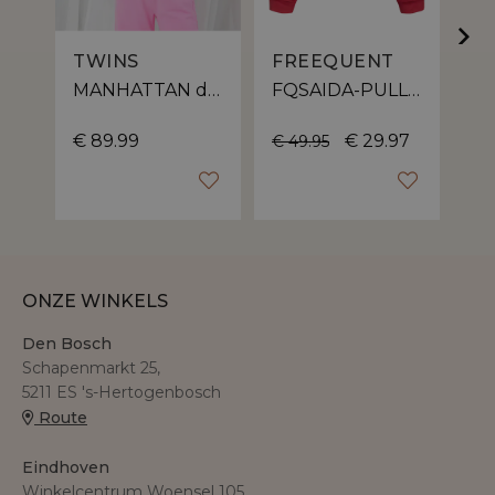
TWINS
FREEQUENT
MANHATTAN dames sweater | ronde hals
FQSAIDA-PULLOVER – Sweater van Freequent met ballon pasvorm
€ 89.99
€ 29.97
€ 49.95
€ 
ONZE WINKELS
Den Bosch
Schapenmarkt 25,
5211 ES 's-Hertogenbosch
Route
Eindhoven
Winkelcentrum Woensel 105,