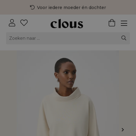
Voor iedere moeder én dochter
3 fysieke winkels in Nederland
Gratis bezorging vanaf €75,-