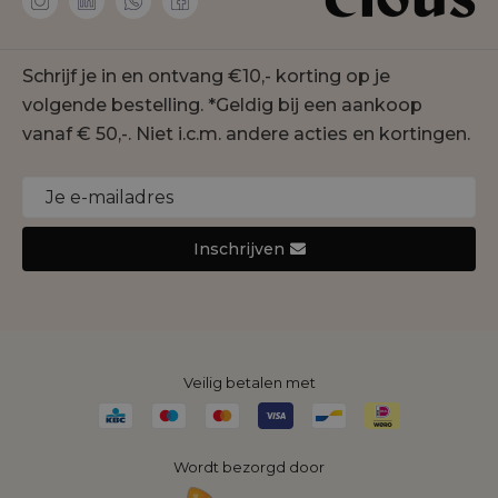
Membership
co'couture
Contact
Geisha
Schrijf je in en ontvang €10,- korting op je
Onze winkels
Gustav
volgende bestelling. *Geldig bij een aankoop
Duurzaamheid
Jansen Amsterdam
vanaf € 50,-. Niet i.c.m. andere acties en kortingen.
Cookie statement
Joseph Ribkoff
Monari
Nukus
Inschrijven
Rino&Pelle
Yaya
Veilig betalen met
Wordt bezorgd door