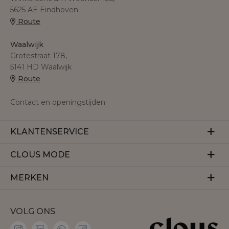
5625 AE Eindhoven
Route
Waalwijk
Grotestraat 178,
5141 HD Waalwijk
Route
Contact en openingstijden
KLANTENSERVICE
Veelgestelde vragen
CLOUS MODE
Retourneren
Over ons
MERKEN
Betalen
Herroeping
Bezorgen
Aaiko
Vacatures
VOLG ONS
Accentil
Personal shopper
Amaya Amsterdam