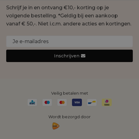
Geisha
Schrijf je in en ontvang €10,- korting op je
Onze winkels
Gustav
volgende bestelling. *Geldig bij een aankoop
Duurzaamheid
Jansen Amsterdam
vanaf € 50,-. Niet i.c.m. andere acties en kortingen.
Cookie statement
Joseph Ribkoff
Monari
Nukus
Inschrijven
Rino&Pelle
Yaya
Veilig betalen met
Wordt bezorgd door