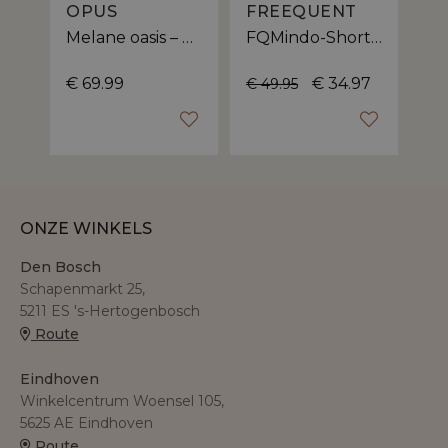
OPUS
FREEQUENT
F
Melane oasis – Short van Opus met viscose-linnenmix
FQMindo-Shorts – Korte denim broek van Freequent met strikkoord
€ 69.99
€ 34.97
€ 49.95
€ 
ONZE WINKELS
Den Bosch
Schapenmarkt 25,
5211 ES 's-Hertogenbosch
Route
Eindhoven
Winkelcentrum Woensel 105,
5625 AE Eindhoven
Route