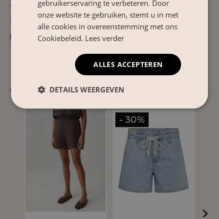
gebruikerservaring te verbeteren. Door
Wassen op 30°C. Aan de lucht laten drogen voor het
onze website te gebruiken, stemt u in met
mooiste resultaat.
alle cookies in overeenstemming met ons
Product Nr.
Cookiebeleid.
Lees verder
162435
ALLES ACCEPTEREN
Gerelateerde producten
DETAILS WEERGEVEN
- 30%
- 