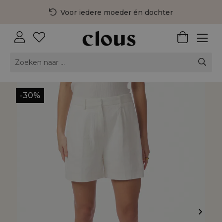
Voor iedere moeder én dochter
3 fysieke winkels in Nederland
Gratis bezorging vanaf €75,-
-30%