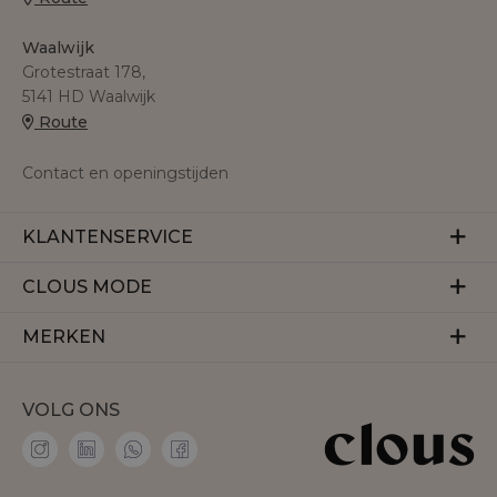
Waalwijk
Grotestraat 178,
5141 HD Waalwijk
Route
Contact en openingstijden
KLANTENSERVICE
Veelgestelde vragen
CLOUS MODE
Retourneren
Over ons
MERKEN
Betalen
Herroeping
Bezorgen
Aaiko
Vacatures
VOLG ONS
Accentil
Personal shopper
Amaya Amsterdam
Membership
co'couture
Contact