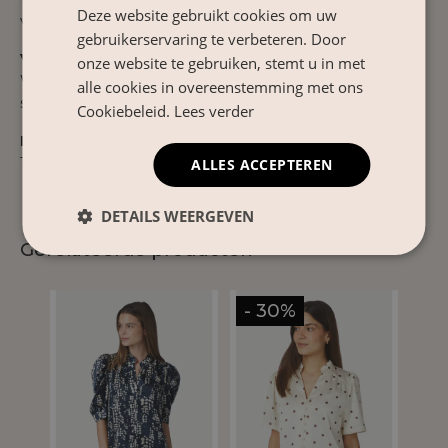
Deze website gebruikt cookies om uw
voor warmere dagen.
gebruikerservaring te verbeteren. Door
Verzorgingsinstructies
onze website te gebruiken, stemt u in met
Wassen op 30°C. Aan de lucht laten drogen om de
alle cookies in overeenstemming met ons
stof mooi te houden.
Cookiebeleid.
Lees verder
Product Nr.
169039
ALLES ACCEPTEREN
DETAILS WEERGEVEN
Gerelateerde producten
- 30%
- 