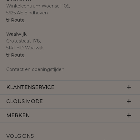
Winkelcentrum Woensel 105,
5625 AE Eindhoven
Route
Waalwijk
Grotestraat 178,
5141 HD Waalwijk
Route
Contact en openingstijden
KLANTENSERVICE
Veelgestelde vragen
CLOUS MODE
Retourneren
Over ons
MERKEN
Betalen
Herroeping
Bezorgen
Aaiko
Vacatures
VOLG ONS
Accentil