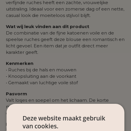
verfijnde ruches heeft een zachte, vrouwelijke
uitstraling. Ideaal voor een zomerse dag of een nette,
casual look die moeiteloos stijlvol blijft.
Wat wij leuk vinden aan dit product
De combinatie van de fijne katoenen voile en de
speelse ruches geeft deze blouse een romantisch en
licht gevoel. Een item dat je outfit direct meer
karakter geeft.
Kenmerken
• Ruches bij de hals en mouwen
• Knoopsluiting aan de voorkant
• Gemaakt van luchtige voile stof
Pasvorm
Valt losjes en soepel om het lichaam. De korte
mouwen en lichte stof zorgen voor een
comfortabele, vrije fit.
Deze website maakt gebruik
Materiaal
van cookies.
100% katoen. Voelt zacht en ademend aan, perfect