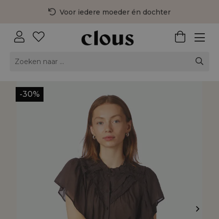
Voor iedere moeder én dochter
3 fysieke winkels in Nederland
Gratis bezorging vanaf €75,-
-30%