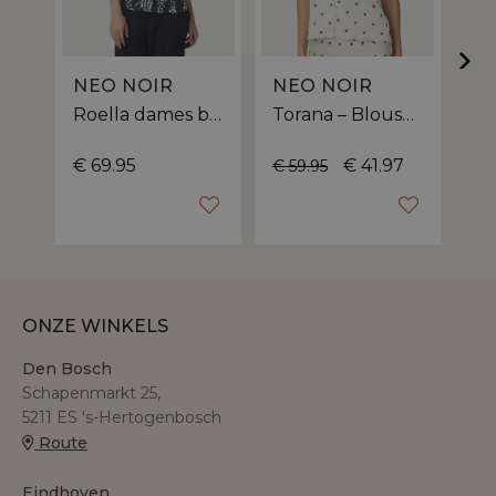
NEO NOIR
NEO NOIR
N
Roella dames blouse | pofmouwen
Torana – Blouse van Neo Noir met polkadot print
€ 69.95
€ 41.97
€ 59.95
€ 5
ONZE WINKELS
Den Bosch
Schapenmarkt 25,
5211 ES 's-Hertogenbosch
Route
Eindhoven