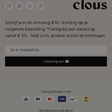
Personal shopper
Amaya Amsterdam
Membership
co'couture
Contact
Geisha
Schrijf je in en ontvang €10,- korting op je
Onze winkels
Gustav
volgende bestelling. *Geldig bij een aankoop
Duurzaamheid
Jansen Amsterdam
vanaf € 50,-. Niet i.c.m. andere acties en kortingen.
Cookie statement
Joseph Ribkoff
Monari
Nukus
Inschrijven
Rino&Pelle
Yaya
Veilig betalen met
Wordt bezorgd door