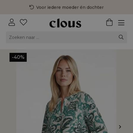
Voor iedere moeder én dochter
3 fysieke winkels in Nederland
Gratis bezorging vanaf €75,-
-40%