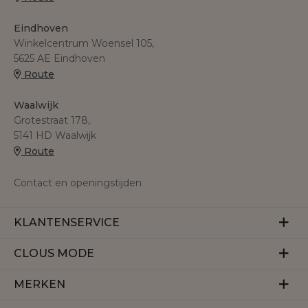
Eindhoven
Winkelcentrum Woensel 105,
5625 AE Eindhoven
Route
Waalwijk
Grotestraat 178,
5141 HD Waalwijk
Route
Contact en openingstijden
KLANTENSERVICE
Veelgestelde vragen
CLOUS MODE
Retourneren
Over ons
MERKEN
Betalen
Herroeping