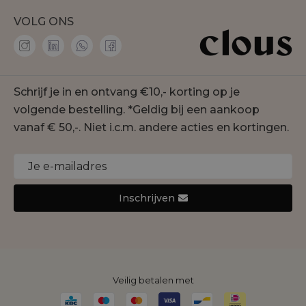
Bezorgen
Aaiko
Vacatures
VOLG ONS
Accentil
Personal shopper
Amaya Amsterdam
Membership
co'couture
Contact
Geisha
Schrijf je in en ontvang €10,- korting op je
Onze winkels
Gustav
volgende bestelling. *Geldig bij een aankoop
Duurzaamheid
Jansen Amsterdam
vanaf € 50,-. Niet i.c.m. andere acties en kortingen.
Cookie statement
Joseph Ribkoff
Monari
Nukus
Inschrijven
Rino&Pelle
Yaya
Veilig betalen met