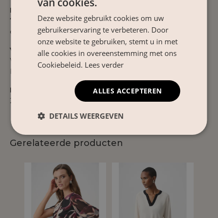
van cookies.
Materiaal
Deze website gebruikt cookies om uw
75% polyamide, 25% elastaan. Licht en ademend met
gebruikerservaring te verbeteren. Door
een fijne stretch die prettig meebeweegt.
onze website te gebruiken, stemt u in met
Verzorgingsinstructies
alle cookies in overeenstemming met ons
Wassen op 30°C. Niet in de droger om de kwaliteit te
Cookiebeleid.
Lees verder
behouden.
Product Nr.
ALLES ACCEPTEREN
26ZFZG16
DETAILS WEERGEVEN
Gerelateerde producten