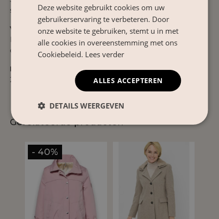
Deze website gebruikt cookies om uw
stevig en comfortabel met een zachte touch.
gebruikerservaring te verbeteren. Door
Verzorgingsinstructies
onze website te gebruiken, stemt u in met
Niet wassen. Professioneel laten reinigen. Niet in de
alle cookies in overeenstemming met ons
droger en niet strijken.
Cookiebeleid.
Lees verder
Product Nr.
263912
ALLES ACCEPTEREN
DETAILS WEERGEVEN
Gerelateerde producten
- 40%