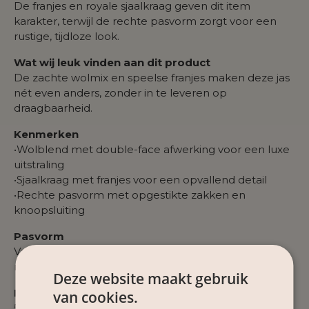
De franjes en royale sjaalkraag geven dit item
karakter, terwijl de rechte pasvorm zorgt voor een
rustige, tijdloze look.
Wat wij leuk vinden aan dit product
De zachte wolmix en speelse franjes maken deze jas
nét even anders, zonder in te leveren op
draagbaarheid.
Kenmerken
•Wolblend met double-face afwerking voor een luxe
uitstraling
•Sjaalkraag met franjes voor een opvallend detail
•Rechte pasvorm met opgestikte zakken en
knoopsluiting
Pasvorm
Valt recht langs het lichaam en biedt voldoende
ruimte voor laagjes eronder.
Deze website maakt gebruik
Materiaal
van cookies.
50% wol, 45% polyester, 5% overige vezels – warm,