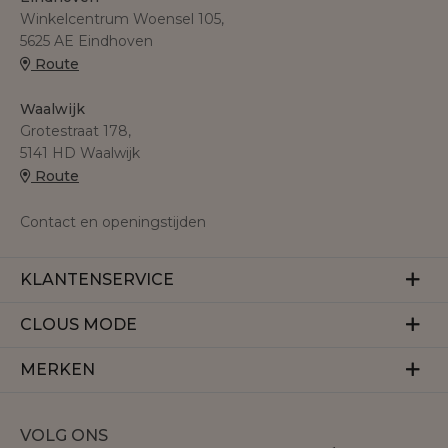
Winkelcentrum Woensel 105,
5625 AE Eindhoven
Route
Waalwijk
Grotestraat 178,
5141 HD Waalwijk
Route
Contact en openingstijden
KLANTENSERVICE
Veelgestelde vragen
CLOUS MODE
Retourneren
Over ons
MERKEN
Betalen
Herroeping
Bezorgen
Aaiko
Vacatures
VOLG ONS
Accentil