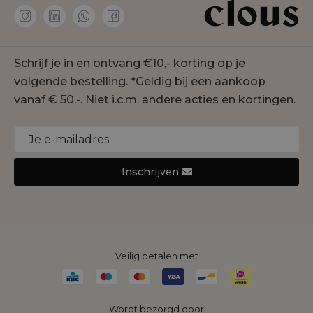
Personal shopper
Amaya Amsterdam
Membership
co'couture
Contact
Geisha
Schrijf je in en ontvang €10,- korting op je
Onze winkels
Gustav
volgende bestelling. *Geldig bij een aankoop
Duurzaamheid
Jansen Amsterdam
vanaf € 50,-. Niet i.c.m. andere acties en kortingen.
Cookie statement
Joseph Ribkoff
Monari
Nukus
Inschrijven
Rino&Pelle
Yaya
Veilig betalen met
Wordt bezorgd door