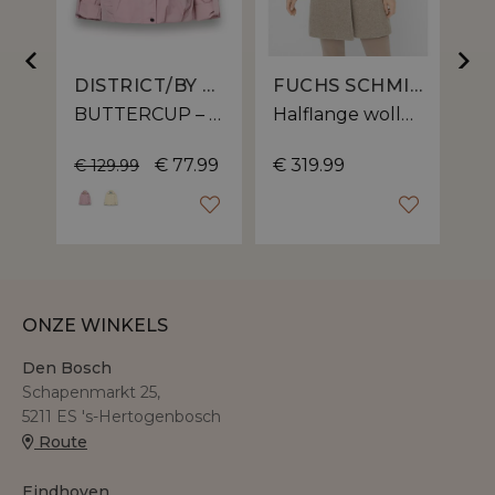
DISTRICT/BY MG
DISTRICT/BY MG
FUCHS SCHMITT
MORNING GLORY– Jack van District/By MG met capuchon
BUTTERCUP – Zomerjack van District/By MG met blousend effect
Halflange wollen jas van Fuchs Schmitt met knoopsluiting
.99
€ 77.99
€ 319.99
€ 
€ 129.99
ONZE WINKELS
Den Bosch
Schapenmarkt 25,
5211 ES 's-Hertogenbosch
Route
Eindhoven