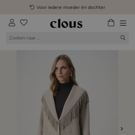
Voor iedere moeder én dochter
3 fysieke winkels in Nederland
Gratis bezorging vanaf €75,-