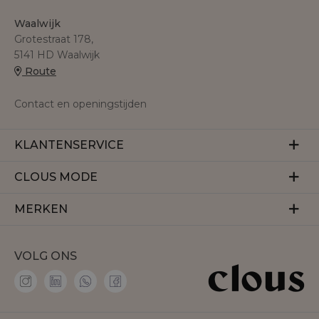
Waalwijk
Grotestraat 178,
5141 HD Waalwijk
Route
Contact en openingstijden
KLANTENSERVICE
Veelgestelde vragen
CLOUS MODE
Retourneren
Over ons
MERKEN
Betalen
Herroeping
Bezorgen
Aaiko
Vacatures
VOLG ONS
Accentil
Personal shopper
Amaya Amsterdam
Membership
co'couture
Contact