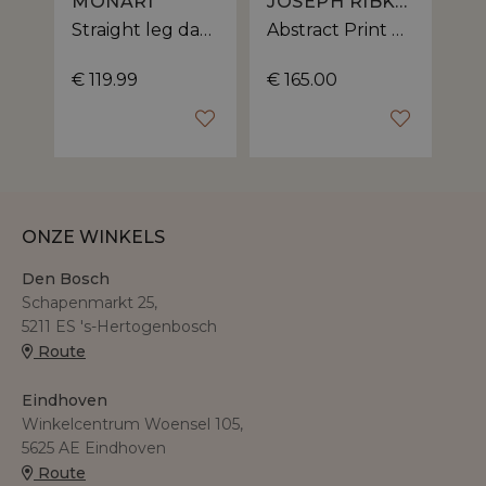
MONARI
JOSEPH RIBKOFF
Straight leg dames broek | jogger pasvorm
Abstract Print dames pantalon | rechte pasvorm
€ 119.99
€ 165.00
€ 
ONZE WINKELS
Den Bosch
Schapenmarkt 25,
5211 ES 's-Hertogenbosch
Route
Eindhoven
Winkelcentrum Woensel 105,
5625 AE Eindhoven
Route