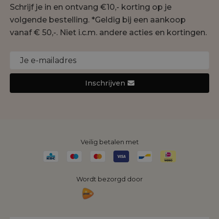
Geisha
Schrijf je in en ontvang €10,- korting op je
Onze winkels
Gustav
volgende bestelling. *Geldig bij een aankoop
Duurzaamheid
Jansen Amsterdam
vanaf € 50,-. Niet i.c.m. andere acties en kortingen.
Cookie statement
Joseph Ribkoff
Monari
Nukus
Inschrijven
Rino&Pelle
Yaya
Veilig betalen met
Wordt bezorgd door