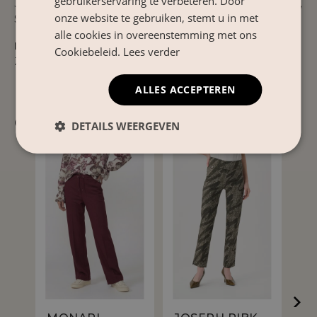
gebruikerservaring te verbeteren. Door
30°C fijne was, Niet bleken, Niet in wasdroger drogen,
onze website te gebruiken, stemt u in met
Strijken op lage temperatuur
alle cookies in overeenstemming met ons
Product Nr
Cookiebeleid.
Lees verder
ZILLA2-602471
ALLES ACCEPTEREN
Gerelateerde producten
DETAILS WEERGEVEN