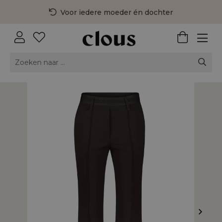
Voor iedere moeder én dochter
3 fysieke winkels in Nederland
Gratis bezorging vanaf €75,-