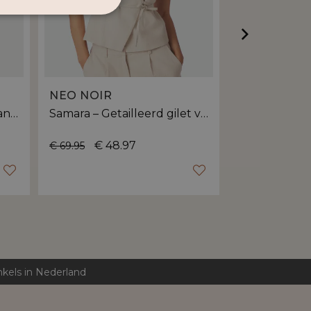
NEO NOIR
MOS MOSH
Kylie – Getailleerd gilet van Neo Noir met knoopsluiting
Samara – Getailleerd gilet van Neo Noir met striksluiting
€ 48.97
€ 149.99
€ 69.95
nkels in Nederland