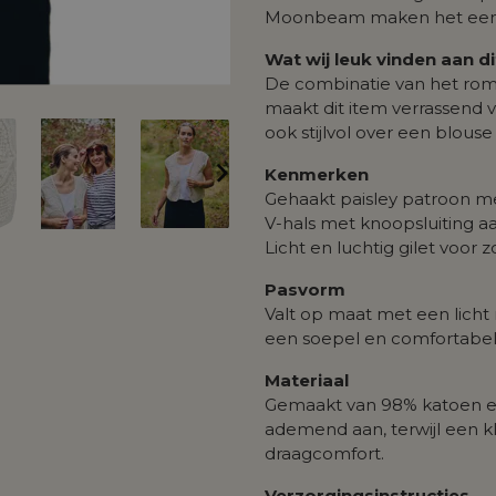
Moonbeam maken het een sti
Wat wij leuk vinden aan d
De combinatie van het ro
maakt dit item verrassend 
ook stijlvol over een blous
Kenmerken
Gehaakt paisley patroon met
V-hals met knoopsluiting a
Licht en luchtig gilet voor 
Pasvorm
Valt op maat met een licht
een soepel en comfortabel
Materiaal
Gemaakt van 98% katoen en
ademend aan, terwijl een kl
draagcomfort.
Verzorgingsinstructies