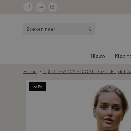
Nieuw
Kledin
Home
>
FQCROSSY-WAISTCOAT – Gehaakt gilet van
-30%