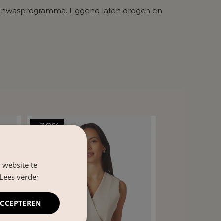
ijnwasprogramma. Liggend laten drogen en
- 30%
 website te
Lees verder
ACCEPTEREN