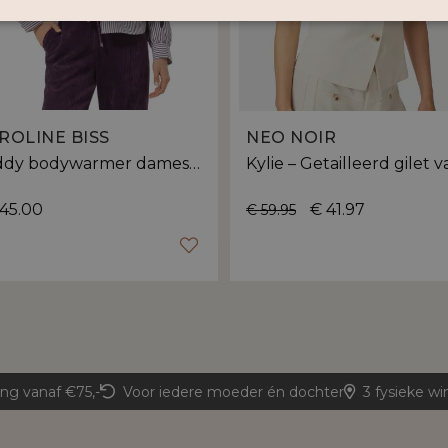
ROLINE BISS
NEO NOIR
Teddy bodywarmer dames | gevoerd
45.00
€ 41.97
€ 59.95
ing vanaf €75,-
Voor iedere moeder én dochter
3 fysieke wi