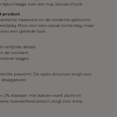
jlvol laagje over een top, blouse of jurk.
it product
mantische haakwerk en de moderne giletvorm
veelzijdig. Mooi voor een casual zomerdag, maar
e voor een geklede look.
 verfijnde details
an de voorkant
zomerse laagjes
 rechte pasvorm. De open structuur zorgt voor
 draaggevoel.
 2% elastaan. Het katoen voelt zacht en
eine hoeveelheid stretch zorgt voor extra