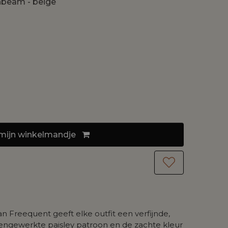
beam - beige
mijn
winkelmandje
n Freequent geeft elke outfit een verfijnde,
pengewerkte paisley patroon en de zachte kleur