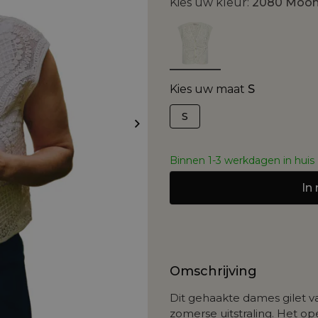
Kies uw kleur:
2080 Moon
Kies uw maat
S
S
Binnen 1-3 werkdagen in huis
In
Omschrijving
Dit gehaakte dames gilet va
zomerse uitstraling. Het o