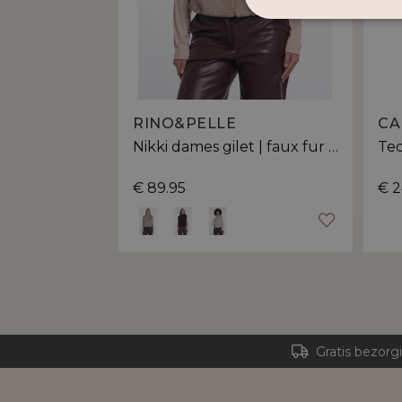
RINO&PELLE
CA
Nikki dames gilet | faux fur met opstaande kraag
€ 89.95
€ 2
Gratis bezorg