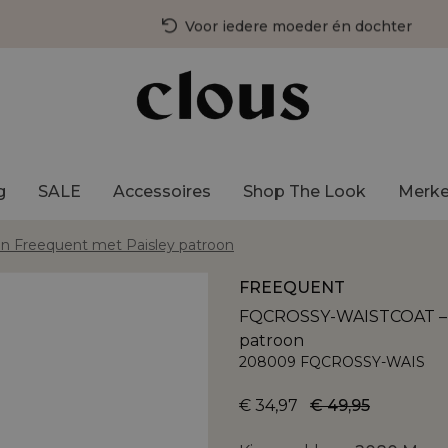
Voor iedere moeder én dochter
3 fysieke winkels in Nederland
Gratis bezorging vanaf €75,-
g
SALE
Accessoires
Shop The Look
Merk
 Freequent met Paisley patroon
FREEQUENT
FQCROSSY-WAISTCOAT – Ge
patroon
208009 FQCROSSY-WAIS
€ 34,97
€ 49,95