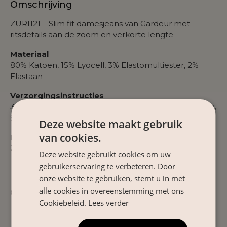
Omschrijving
ZURI121 – Slim fit damesjeans van Gardeur met
ritsdetails aan de zoom en verkorte lengte
Materiaal
80% Katoen, 15% Lyocell, 3% Elastomultiester, 2%
Elastaan
Verzorgingsinstructies
30°C fijne was, Niet bleken, Niet in wasdroger drogen,
Strijken op gematigde temperatuur
Deze website maakt gebruik
van cookies.
Product Nr
ZURI121-670721
Deze website gebruikt cookies om uw
gebruikerservaring te verbeteren. Door
onze website te gebruiken, stemt u in met
alle cookies in overeenstemming met ons
Gerelateerde producten
Cookiebeleid.
Lees verder