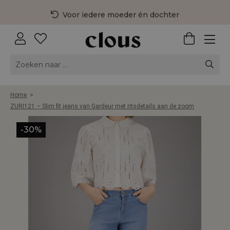
Voor iedere moeder én dochter
3 fysieke winkels in Nederland
Gratis bezorging vanaf €75,-
Home
>
ZURI121 – Slim fit jeans van Gardeur met ritsdetails aan de zoom
-30%