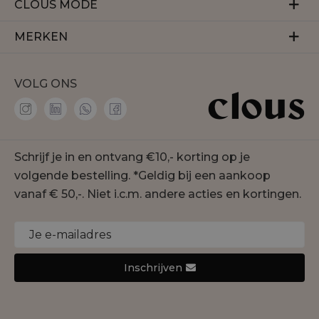
Veelgestelde vragen
CLOUS MODE
Retourneren
Over ons
MERKEN
Betalen
Herroeping
Bezorgen
Aaiko
Vacatures
VOLG ONS
Accentil
Personal shopper
Amaya Amsterdam
Membership
co'couture
Contact
Geisha
Schrijf je in en ontvang €10,- korting op je
Onze winkels
Gustav
volgende bestelling. *Geldig bij een aankoop
Duurzaamheid
Jansen Amsterdam
vanaf € 50,-. Niet i.c.m. andere acties en kortingen.
Cookie statement
Joseph Ribkoff
Monari
Nukus
Inschrijven
Rino&Pelle
Yaya