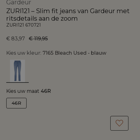
Gardeur
ZURI121 – Slim fit jeans van Gardeur met
ritsdetails aan de zoom
ZURI121 670721
€ 83,97
€ 119,95
Kies uw kleur:
7165 Bleach Used - blauw
Kies uw maat
46R
46R