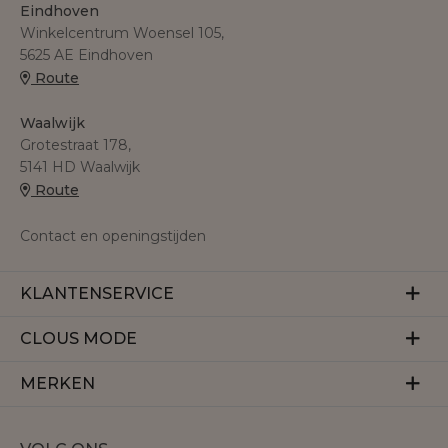
Eindhoven
Winkelcentrum Woensel 105,
5625 AE Eindhoven
Route
Waalwijk
Grotestraat 178,
5141 HD Waalwijk
Route
Contact en openingstijden
KLANTENSERVICE
Veelgestelde vragen
CLOUS MODE
Retourneren
Over ons
MERKEN
Betalen
Herroeping
Bezorgen
Aaiko
Vacatures