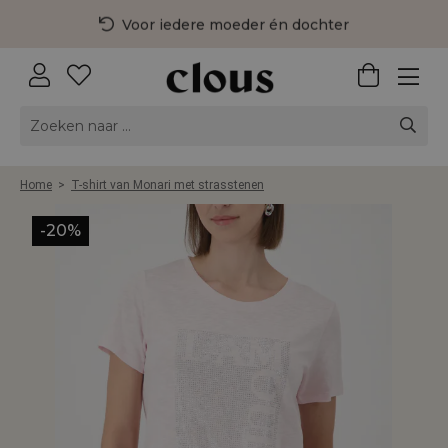
Voor iedere moeder én dochter
3 fysieke winkels in Nederland
Gratis bezorging vanaf €75,-
Home
>
T-shirt van Monari met strasstenen
-20%