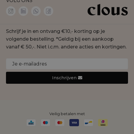
VOLG ONS
Accentil
Personal shopper
Amaya Amsterdam
Membership
co'couture
Contact
Geisha
Schrijf je in en ontvang €10,- korting op je
Onze winkels
Gustav
volgende bestelling. *Geldig bij een aankoop
Duurzaamheid
Jansen Amsterdam
vanaf € 50,-. Niet i.c.m. andere acties en kortingen.
Cookie statement
Joseph Ribkoff
Monari
Nukus
Inschrijven
Rino&Pelle
Yaya
Veilig betalen met