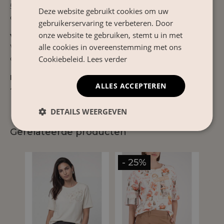
50% katoen, 50% modal – zacht, ademend en prettig
Deze website gebruikt cookies om uw
op de huid met een mooie, natuurlijke valling.
gebruikerservaring te verbeteren. Door
onze website te gebruiken, stemt u in met
Verzorgingsinstructies
alle cookies in overeenstemming met ons
Wassen op 30°C fijne was. Niet bleken of in de
droger. Strijken op lage temperatuur.
Cookiebeleid.
Lees verder
Product Nr.
ALLES ACCEPTEREN
410614
DETAILS WEERGEVEN
Gerelateerde producten
- 25%
- 