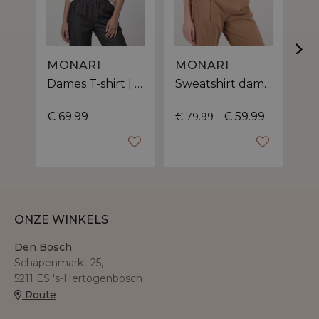
MONARI
MONARI
M
Dames T-shirt | bloemenaccenten
Sweatshirt dames | relaxed fit
€ 69.99
€ 59.99
€ 79.99
€ 
ONZE WINKELS
Den Bosch
Schapenmarkt 25,
5211 ES 's-Hertogenbosch
Route