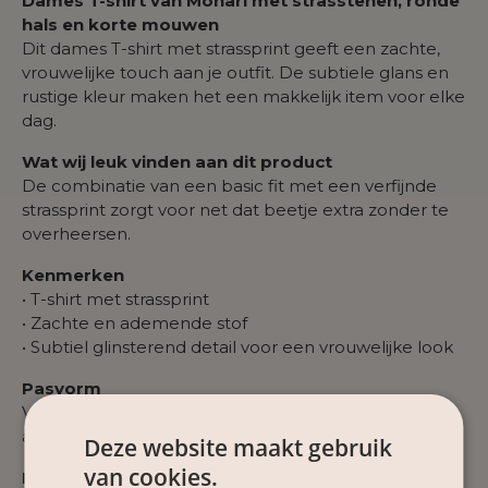
Dames T-shirt van Monari met strasstenen, ronde
hals en korte mouwen
Dit dames T-shirt met strassprint geeft een zachte,
vrouwelijke touch aan je outfit. De subtiele glans en
rustige kleur maken het een makkelijk item voor elke
dag.
Wat wij leuk vinden aan dit product
De combinatie van een basic fit met een verfijnde
strassprint zorgt voor net dat beetje extra zonder te
overheersen.
Kenmerken
• T-shirt met strassprint
• Zachte en ademende stof
• Subtiel glinsterend detail voor een vrouwelijke look
Pasvorm
Valt op maat met een comfortabele, licht
aansluitende fit die soepel om het lichaam valt.
Deze website maakt gebruik
van cookies.
Materiaal