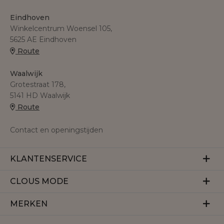
Eindhoven
Winkelcentrum Woensel 105,
5625 AE Eindhoven
Route
Waalwijk
Grotestraat 178,
5141 HD Waalwijk
Route
Contact en openingstijden
KLANTENSERVICE
Veelgestelde vragen
CLOUS MODE
Retourneren
Over ons
MERKEN
Betalen
Herroeping
Bezorgen
Aaiko