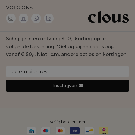
Vacatures
VOLG ONS
Accentil
Personal shopper
Amaya Amsterdam
Membership
co'couture
Contact
Geisha
Schrijf je in en ontvang €10,- korting op je
Onze winkels
Gustav
volgende bestelling. *Geldig bij een aankoop
Duurzaamheid
Jansen Amsterdam
vanaf € 50,-. Niet i.c.m. andere acties en kortingen.
Cookie statement
Joseph Ribkoff
Monari
Nukus
Inschrijven
Rino&Pelle
Yaya
Veilig betalen met