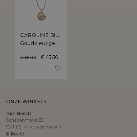
CAROLINE BISS
Goudkleurige ketting van Caroline Biss met schelpvormige hanger
€ 45.50
€ 65.00
ONZE WINKELS
Den Bosch
Schapenmarkt 25,
5211 ES 's-Hertogenbosch
Route