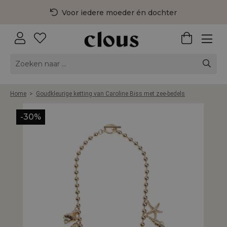
Voor iedere moeder én dochter
3 fysieke winkels in Nederland
Gratis bezorging vanaf €75,-
Home
>
Goudkleurige ketting van Caroline Biss met zee-bedels
-30%