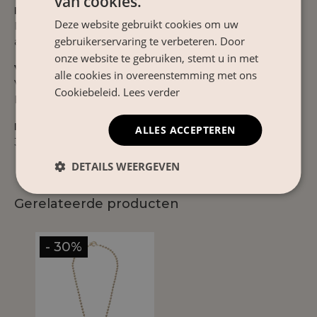
van cookies.
Materiaal
Deze website gebruikt cookies om uw
Materiaal niet gespecificeerd. Goudkleurige
gebruikerservaring te verbeteren. Door
afwerking met een glanzende, verfijnde uitstraling.
onze website te gebruiken, stemt u in met
Verzorgingsinstructies
alle cookies in overeenstemming met ons
Vermijd contact met water, parfum en cosmetica.
Cookiebeleid.
Lees verder
Bewaar apart om de kwaliteit mooi te houden.
Product Nr.
ALLES ACCEPTEREN
3310
DETAILS WEERGEVEN
Gerelateerde producten
- 30%