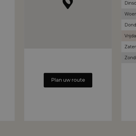
Dinsd
Woen
Dond
Vrijda
Zater
Zond
Plan uw route