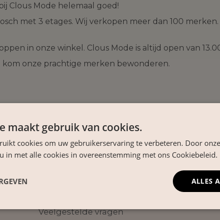
bij Clous Mode helemaal goed!
osch met 3 etages. Wij verkopen meer dan 100 merken. 
ppen in onze winkel. Clous Mode is altijd open van 13.00
en kom onze prachtige merken bewonderen.
e maakt gebruik van cookies.
ruikt cookies om uw gebruikerservaring te verbeteren. Door onze
ing vanaf €75,-
Voor iedere moeder én dochter
3 fysieke wi
 u in met alle cookies in overeenstemming met ons Cookiebeleid.
ERGEVEN
ALLES 
KLANTENSERVICE
Veelgestelde vragen