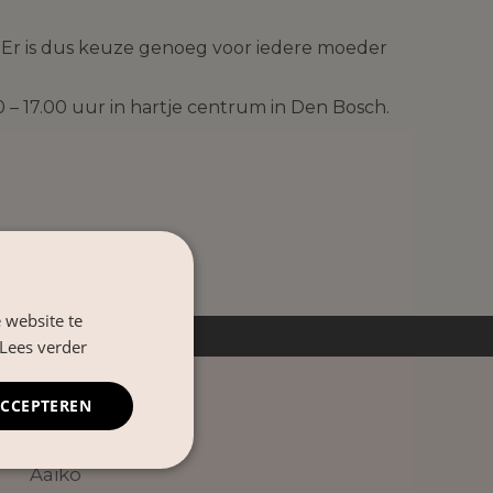
Er is dus keuze genoeg voor iedere moeder
 – 17.00 uur in hartje centrum in Den Bosch.
 website te
nkels in Nederland
Lees verder
ACCEPTEREN
MERKEN
Aaiko