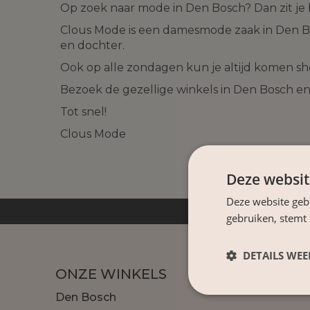
Op zoek naar mode in Den Bosch? Dan zit je 
Clous Mode is een damesmode zaak in Den B
en dochter.
Ook op alle zondagen kun je altijd komen sho
Bezoek de gezellige winkels in Den Bosch 
Tot snel!
Clous Mode
Deze websit
Deze website geb
Gratis bezorg
gebruiken, stemt
DETAILS WE
ONZE WINKELS
Den Bosch