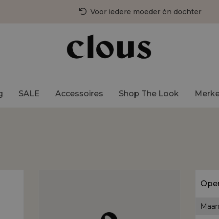
Voor iedere moeder én dochter
3 fysieke winkels in Nederland
Gratis bezorging vanaf €75,-
g
SALE
Accessoires
Shop The Look
Merk
Open
Maan